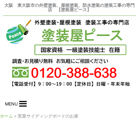
内
大阪 東大阪市の外壁塗装、屋根塗装、防水塗装の塗装工事の専門
店 【塗装屋ピース】
容
を
ス
キ
ッ
プ
MENU
ホーム
窯業サイディングボードのお家