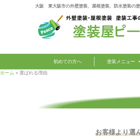
内
大阪 東大阪市の外壁塗装、屋根塗装、防水塗装の塗
容
を
ス
キ
ッ
プ
初めての方へ
塗装メニュー
ホーム
選ばれる理由
お客様より選