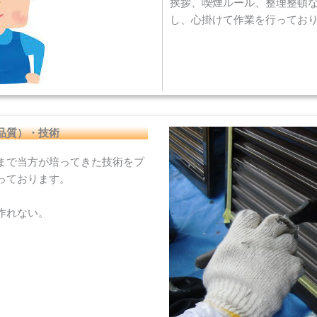
挨拶、喫煙ルール、整理整頓
し、心掛けて作業を行ってお
品質）・技術
まで当方が培ってきた技術をプ
っております。
作れない。