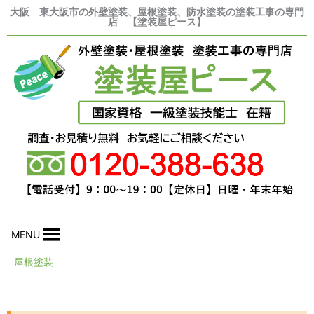
内
大阪 東大阪市の外壁塗装、屋根塗装、防水塗装の塗装工事の専門
店 【塗装屋ピース】
容
を
ス
キ
ッ
プ
MENU
屋根塗装