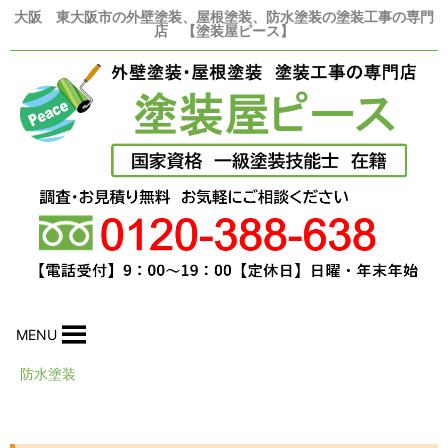
内
大阪 東大阪市の外壁塗装、屋根塗装、防水塗装の塗装工事の専門
店 【塗装屋ピース】
容
を
ス
キ
ッ
プ
MENU
防水塗装